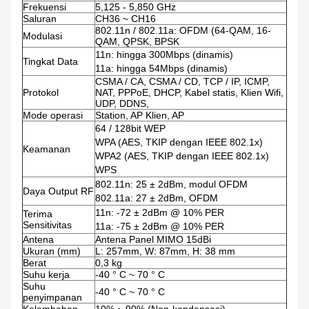
Frekuensi
5,125 - 5,850 GHz
Saluran
CH36 ~ CH16
802.11n / 802.11a: OFDM (64-QAM, 16-
Modulasi
QAM, QPSK, BPSK
11n: hingga 300Mbps (dinamis)
Tingkat Data
11a: hingga 54Mbps (dinamis)
CSMA / CA, CSMA / CD, TCP / IP, ICMP,
Protokol
NAT, PPPoE, DHCP, Kabel statis, Klien Wifi,
UDP, DDNS,
Mode operasi
Station, AP Klien, AP
64 / 128bit WEP
WPA (AES, TKIP dengan IEEE 802.1x)
Keamanan
WPA2 (AES, TKIP dengan IEEE 802.1x)
WPS
802.11n: 25 ± 2dBm, modul OFDM
Daya Output RF
802.11a: 27 ± 2dBm, OFDM
11n: -72 ± 2dBm @ 10% PER
Terima
Sensitivitas
11a: -75 ± 2dBm @ 10% PER
Antena
Antena Panel MIMO 15dBi
Ukuran (mm)
L: 257mm, W: 87mm, H: 38 mm
Berat
0,3 kg
Suhu kerja
-40 ° C ~ 70 ° C
Suhu
-40 ° C ~ 70 ° C
penyimpanan