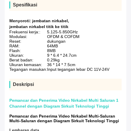
Spesifikasi
Menyoroti:
jembatan nirkabel
,
jembatan nirkabel titik ke titik
Frekuensi kerja::
5.125-5.850GHz
Modulasi:
OFDM & COFDM
Reset:
dukungan
RAM:
64MB
Flash:
8MB
Ukuran:
9 * 6.4 * 24.7cm
Berat badan:
0.29kg
Ukuran kemasan:
36 * 14 * 7.5cm
Tegangan masukan:
Input tegangan lebar DC 11V-24V
Deskripsi
Pemancar dan Penerima Video Nirkabel Multi Saluran 1
Channel dengan Diagram Sirkuit Teknologi Tinggi
Pemancar dan Penerima Video Nirkabel Multi-Saluran
Multi-Saluran dengan Diagram Sirkuit Teknologi Tinggi
Lembaran data