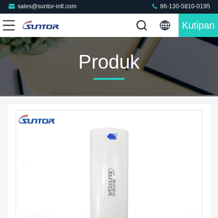
sales@suntor-intl.com
86-130-5810-0195
Kutipan
Produk