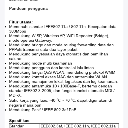
Panduan pengguna
Fitur utama:
Memenuhi standar IEEE802.11a / 802.11n.
Kecepatan data
300Mbps
Mendukung WISP, Wireless AP, WiFi Repeater (Bridge),
mode operasi Gateway.
Mendukung bridge dan mode routing forwarding data dan
PPPoE transmisi data dua layer paket
Mendukung penyesuaian daya otomatis dan pemilihan
saluran
Mendukung mode multi keamanan
Mendukung pengguna dan kontrol al lalu lintas
Mendukung fungsi QoS WLAN, mendukung protokol WMM
Mendukung kontrol akses MAC dan antarmuka WLAN
Mendukung manajemen lokal, log akses dan log keamanan.
Mendukung antarmuka 10 / 100Base-T, bertemu dengan
standar IEE802.3-2005, dan fungsi koneksi otomatis MDI /
MDI-X.
Suhu kerja yang luas: -40 ℃ ~ 70 ℃, dapat digunakan di
negara mana pun.
Mendukung Pasif / IEEE 802.3af PoE
Spesifikasi
Standar
IEEE802.3af, IEEE 802.11n, IEEE 802.11a