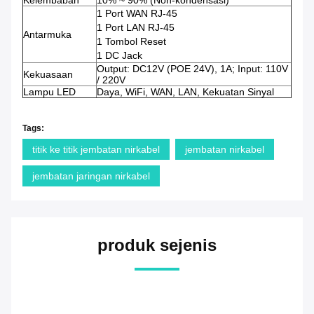
Kelembaban
10% ~ 90% (Non-kondensasi)
1 Port WAN RJ-45
1 Port LAN RJ-45
Antarmuka
1 Tombol Reset
1 DC Jack
Output: DC12V (POE 24V), 1A;
Input: 110V
Kekuasaan
/ 220V
Lampu LED
Daya, WiFi, WAN, LAN, Kekuatan Sinyal
Tags:
titik ke titik jembatan nirkabel
jembatan nirkabel
jembatan jaringan nirkabel
produk sejenis