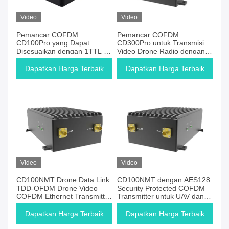
Video
Video
Pemancar COFDM
Pemancar COFDM
CD100Pro yang Dapat
CD300Pro untuk Transmisi
Disesuaikan dengan 1TTL 1
Video Drone Radio dengan
RS232 1 Port Serial S.BUS
Jarak Transmisi Udara-ke-
dan 2 Port Video
Darat 300KM untuk
Dapatkan Harga Terbaik
Dapatkan Harga Terbaik
ETH/SDI/HDMI
Penggunaan Jarak Jauh
Video
Video
CD100NMT Drone Data Link
CD100NMT dengan AES128
TDD-OFDM Drone Video
Security Protected COFDM
COFDM Ethernet Transmitter
Transmitter untuk UAV dan
dan Receiver
Drone
Dapatkan Harga Terbaik
Dapatkan Harga Terbaik