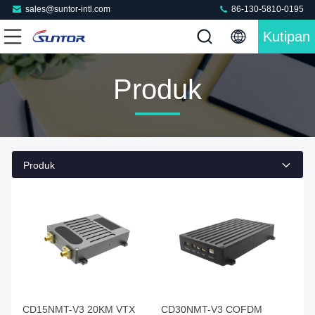
sales@suntor-intl.com
86-130-5810-0195
Kutipan
Produk
Produk
CD15NMT-V3 20KM VTX
CD30NMT-V3 COFDM