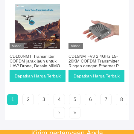
Video
Video
CD100NMT Transmitter
CD15NMT-V3 2.4GHz 15-
COFDM jarak jauh untuk
20KM COFDM Transmitter
UAV/ Drone, Desain MIMO
Ringan dengan Ethernet Port
Dual-Antenna, Sampai 150
Untuk Drone
km
Dapatkan Harga Terbaik
Dapatkan Harga Terbaik
1
2
3
4
5
6
7
8
Kirim pertanyaan Anda