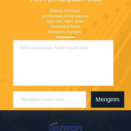
Silakan kirimkan 
permintaan Anda kepada 
kami dan kami akan 
membalas Anda 
sesegera mungkin.
Mengirim