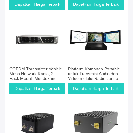
Konektivitas Drone Jarak
Dapatkan Harga Terbaik
Dapatkan Harga Terbaik
Jauh
COFDM Transmitter Vehicle
Platform Komando Portable
Mesh Network Radio, 2U
untuk Transmisi Audio dan
Rack Mount, Mendukung
Video melalui Radio Jaringan
Komunikasi Wireless Tanpa
Ad Hoc
Gateway Pusat
Dapatkan Harga Terbaik
Dapatkan Harga Terbaik