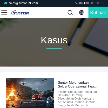
sales@suntor-intl.com
86-130-5810-0195
Kutipan
Kasus
Suntor Meluncurkan
Solusi Operasional Tiga
Tingkat Komunikasi
Insiden Kebakaran Perkotaan
Pemadam Kebakaran
Baru-Baru Ini Yang
Perkotaan Untuk
Disebabkan Oleh Kembang
Meningkatkan Efisiensi
Api Selama Periode Berisiko
Tanggap Darurat
Tinggi Telah Menyoroti