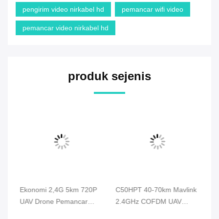
pengirim video nirkabel hd
pemancar wifi video
pemancar video nirkabel hd
produk sejenis
Ekonomi 2,4G 5km 720P
C50HPT 40-70km Mavlink
C5
PV
UAV Drone Pemancar
2.4GHz COFDM UAV
li
Video HDMI Video &
Video Transmitter Ultra
Tr