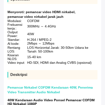
Menyoroti:
pemancar video HDMI nirkabel
,
pemancar video nirkabel jarak jauh
Modulasi:
COFDM
Frekuensi
300MHz ～ 4.4GHz
kerja::
Output
40W
Power:
Standar:
H.264 / MPEG-2
2Mbps ～ 12Mbps
Al kode:
Rentang
LOS Horizontal Jarak: 30-50km Udara ke
LOS:
Tanah: 50-100km
Kisaran
15-40 km
NLOS:
Video input:
HD-SDI, HDMI dan Analog CVBS (opsional)
Deskripsi
Pemancar Nirkabel COFDM Kendaraan 40W, Penerima
Video Transmitter Audio Nirkabel
40W Kendaraan Audio Video Ponsel Pemancar COFDM
HD Nirkabel 1080P