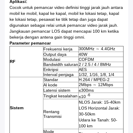
Aplikasi:
Cocok untuk pemancar video definisi tinggi jarak jauh antara
mobil ke mobil, kapal ke kapal, mobil ke lokasi tetap, kapal
ke lokasi tetap, pesawat ke titik tetap dan juga dapat
digunakan sebagai relai untuk pemancar video jarak jauh.
Jangkauan pemancar LOS dapat mencapai 100 km ketika
bekerja dengan antena gain tinggi omni.
Parameter pemancar
300MHz ～ 4.4GHz
Frekuensi kerja
Output daya
40W
Modulasi
COFDM
RF
Bandwidth saluran
2 / 2.5 / 4 / 8MHz
Enkripsi
AES
Interval penjaga
1/32, 1/16, 1/8, 1/4
Standar
H.264 / MPEG-2
2Mbps ～ 12Mbps
Al kode
Latensi sistem
≤300ms
-6
Tingkat kesalahan
≤10
NLOS Jarak: 15-40km
Sistem
LOS Horizontal Jarak:
Rentang
30-50km
Transmisi
Udara ke Tanah: 50-
100 km
Mode