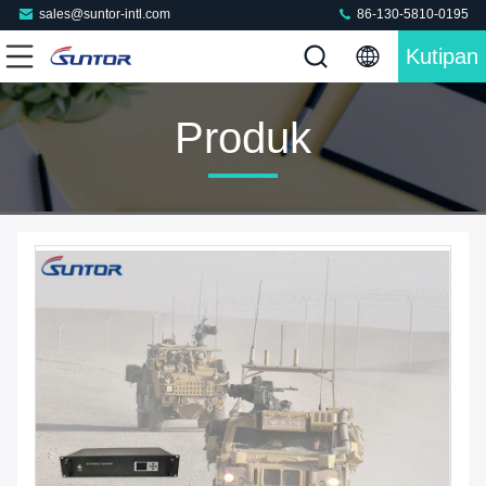
sales@suntor-intl.com
86-130-5810-0195
Kutipan
Produk