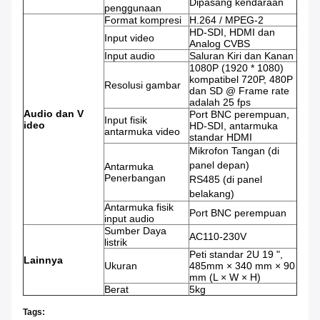
Dipasang kendaraan
penggunaan
Format kompresi
H.264 / MPEG-2
HD-SDI, HDMI dan
Input video
Analog CVBS
Input audio
Saluran Kiri dan Kanan
1080P (1920 * 1080)
kompatibel 720P, 480P
Resolusi gambar
dan SD @ Frame rate
adalah 25 fps
Audio dan
V
Port BNC perempuan,
Input fisik
ideo
HD-SDI, antarmuka
antarmuka video
standar HDMI
Mikrofon Tangan (di
panel depan)
Antarmuka
Penerbangan
RS485 (di panel
belakang)
Antarmuka fisik
Port BNC perempuan
input audio
Sumber Daya
AC110-230V
listrik
Peti standar 2U 19 ",
Lainnya
Ukuran
485mm × 340 mm × 90
mm (L × W × H)
Berat
5kg
Tags: