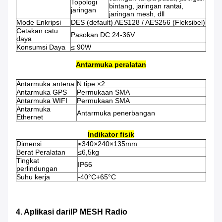
Topologi
bintang, jaringan rantai,
jaringan
jaringan mesh, dll
Mode Enkripsi
DES (default) AES128 / AES256 (Fleksibel)
Cetakan catu
Pasokan DC 24-36V
daya
Konsumsi Daya
≤ 90W
Antarmuka peralatan
Antarmuka antena
N tipe ×2
Antarmuka GPS
Permukaan SMA
Antarmuka WIFI
Permukaan SMA
Antarmuka
Antarmuka penerbangan
Ethernet
Indikator fisik
Dimensi
≤340×240×135mm
Berat Peralatan
≤6,5kg
Tingkat
IP66
perlindungan
Suhu kerja
-40°C+65°C
4. Aplikasi
dari
IP MESH Radio