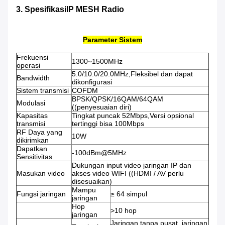
3. Spesifikasi
IP MESH Radio
Parameter Sistem
Frekuensi
1300~1500MHz
operasi
5.0/10.0/20.0MHz,Fleksibel dan dapat
Bandwidth
dikonfigurasi
Sistem transmisi
COFDM
BPSK/QPSK/16QAM/64QAM
Modulasi
((penyesuaian diri)
Kapasitas
Tingkat puncak 52Mbps,Versi opsional
transmisi
tertinggi bisa 100Mbps
RF Daya yang
10W
dikirimkan
Dapatkan
-100dBm@5MHz
Sensitivitas
Dukungan input video jaringan IP dan
Masukan video
akses video WIFI ((HDMI / AV perlu
disesuaikan)
Mampu
Fungsi jaringan
≥ 64 simpul
jaringan
Hop
>10 hop
jaringan
Jaringan tanpa pusat, jaringan