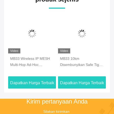
Video
Video
Vi
MB33 Wireless IP MESH
MB33 10km
MB
km
Multi-Hop Ad-Hoc
Disembunyikan Safe Tight
Ra
f
Perlengkapan Jaringan
Backpack COFDM Digital
Ca
GPS/Wifi/4G
Wireless Video Audio
aik
Dapatkan Harga Terbaik
Dapatkan Harga Terbaik
Da
Transmitter dengan
Baterai
Kirim pertanyaan Anda
Silakan kirimkan 