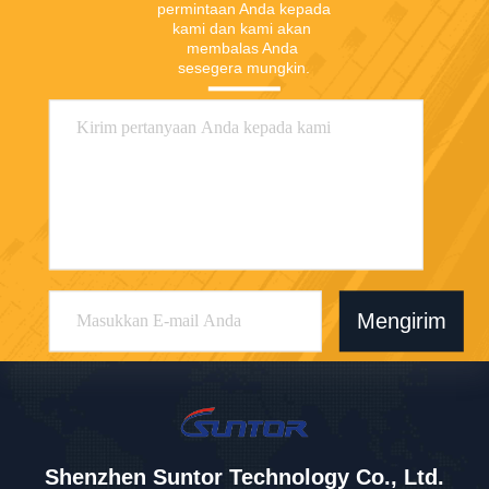
permintaan Anda kepada 
kami dan kami akan 
membalas Anda 
sesegera mungkin.
Mengirim
Shenzhen Suntor Technology Co., Ltd.