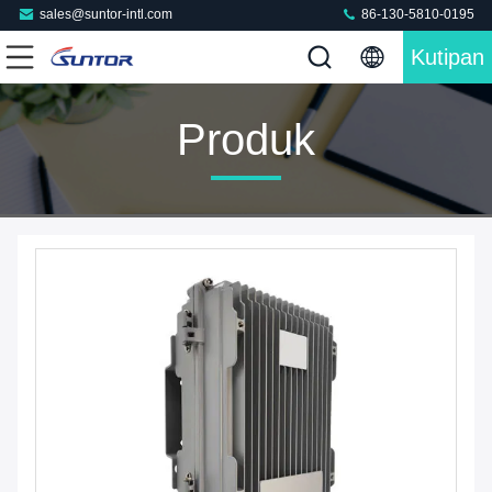
sales@suntor-intl.com
86-130-5810-0195
Kutipan
Produk