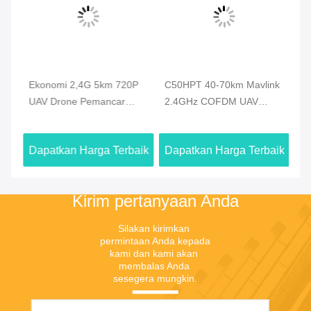
Ekonomi 2,4G 5km 720P
C50HPT 40-70km Mavlink
C5
PV
UAV Drone Pemancar
2.4GHz COFDM UAV
li
Video HDMI Video &
Video Transmitter Ultra
Tr
Duplex Data Link
jarak jauh UP/Downlink
tr
aik
Dapatkan Harga Terbaik
Dapatkan Harga Terbaik
Da
Kirim pertanyaan Anda
Silakan kirimkan 
permintaan Anda kepada 
kami dan kami akan 
membalas Anda 
sesegera mungkin.