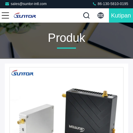
sales@suntor-intl.com
86-130-5810-0195
Kutipan
Produk