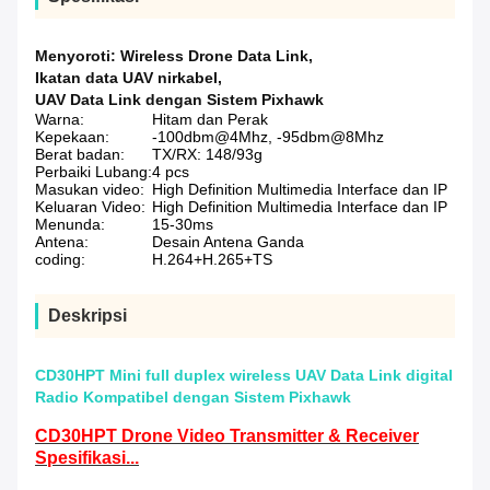
Menyoroti:
Wireless Drone Data Link
,
Ikatan data UAV nirkabel
,
UAV Data Link dengan Sistem Pixhawk
Warna:
Hitam dan Perak
Kepekaan:
-100dbm@4Mhz, -95dbm@8Mhz
Berat badan:
TX/RX: 148/93g
Perbaiki Lubang:
4 pcs
Masukan video:
High Definition Multimedia Interface dan IP
Keluaran Video:
High Definition Multimedia Interface dan IP
Menunda:
15-30ms
Antena:
Desain Antena Ganda
coding:
H.264+H.265+TS
Deskripsi
CD30HPT Mini full duplex wireless UAV Data Link digital
Radio Kompatibel dengan Sistem Pixhawk
CD30HPT Drone Video Transmitter & Receiver
Spesifikasi...