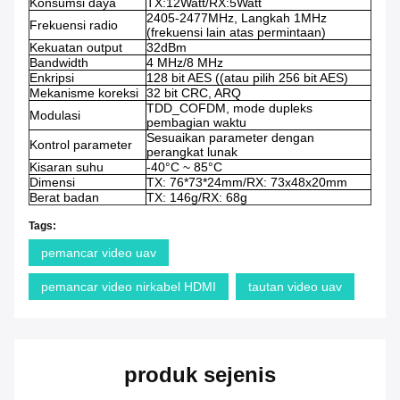
Konsumsi daya
TX:12Watt/RX:5Watt
2405-2477MHz, Langkah 1MHz
Frekuensi radio
(frekuensi lain atas permintaan)
Kekuatan output
32dBm
Bandwidth
4 MHz/8 MHz
Enkripsi
128 bit AES ((atau pilih 256 bit AES)
Mekanisme koreksi
32 bit CRC, ARQ
TDD_COFDM, mode dupleks
Modulasi
pembagian waktu
Sesuaikan parameter dengan
Kontrol parameter
perangkat lunak
Kisaran suhu
-40°C ~ 85°C
Dimensi
TX: 76*73*24mm/RX: 73x48x20mm
Berat badan
TX: 146g/RX: 68g
Tags:
pemancar video uav
pemancar video nirkabel HDMI
tautan video uav
produk sejenis