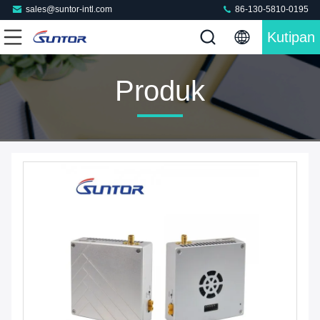
sales@suntor-intl.com
86-130-5810-0195
Kutipan
Produk