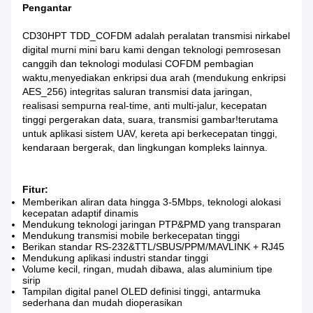
Pengantar
CD30HPT TDD_COFDM adalah peralatan transmisi nirkabel
digital murni mini baru kami dengan teknologi pemrosesan
canggih dan teknologi modulasi COFDM pembagian
waktu,menyediakan enkripsi dua arah (mendukung enkripsi
AES_256) integritas saluran transmisi data jaringan,
realisasi sempurna real-time, anti multi-jalur, kecepatan
tinggi pergerakan data, suara, transmisi gambar!terutama
untuk aplikasi sistem UAV, kereta api berkecepatan tinggi,
kendaraan bergerak, dan lingkungan kompleks lainnya.
Fitur:
Memberikan aliran data hingga 3-5Mbps, teknologi alokasi
kecepatan adaptif dinamis
Mendukung teknologi jaringan PTP&PMD yang transparan
Mendukung transmisi mobile berkecepatan tinggi
Berikan standar RS-232&TTL/SBUS/PPM/MAVLINK + RJ45
Mendukung aplikasi industri standar tinggi
Volume kecil, ringan, mudah dibawa, alas aluminium tipe
sirip
Tampilan digital panel OLED definisi tinggi, antarmuka
sederhana dan mudah dioperasikan