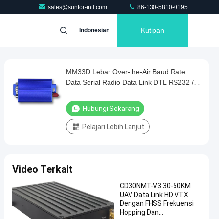
sales@suntor-intl.com
86-130-5810-0195
Kutipan
Indonesian
MM33D Lebar Over-the-Air Baud Rate
Data Serial Radio Data Link DTL RS232 /
RS485 / TTL
Hubungi Sekarang
Pelajari Lebih Lanjut
Video Terkait
CD30NMT-V3 30-50KM
UAV Data Link HD VTX
Dengan FHSS Frekuensi
Hopping Dan