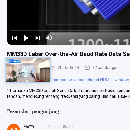
MM33D Lebar Over-the-Air Baud Rate Data Ser
Tautan Data UAV
2025-03-19
82 pandangan
#
pemancar video uav
#
pemancar video nirkabel HDMI
#
tautan
1 Pambuka MM33D adalah Serial Data Transmission Radio dengan 
rendah, mendukung rentang frekuensi yang paling luas dari 136M
Pesan dari pengunjung
Mo**n
PK
2024-05-30