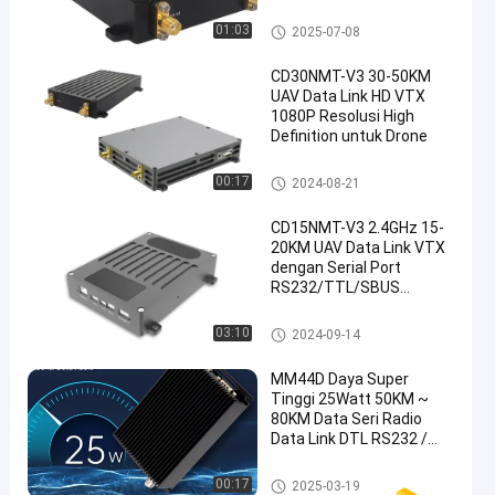
Perlindungan Enkripsi
AES128 Untuk Drone
Tautan Data UAV
01:03
2025-07-08
CD30NMT-V3 30-50KM
UAV Data Link HD VTX
1080P Resolusi High
Definition untuk Drone
Tautan Data UAV
00:17
2024-08-21
CD15NMT-V3 2.4GHz 15-
20KM UAV Data Link VTX
dengan Serial Port
RS232/TTL/SBUS
PiHawk MAVLink untuk
Drone
Tautan Data UAV
03:10
2024-09-14
MM44D Daya Super
Tinggi 25Watt 50KM ~
80KM Data Seri Radio
Data Link DTL RS232 /
RS485 / TTL
Tautan Data UAV
00:17
2025-03-19