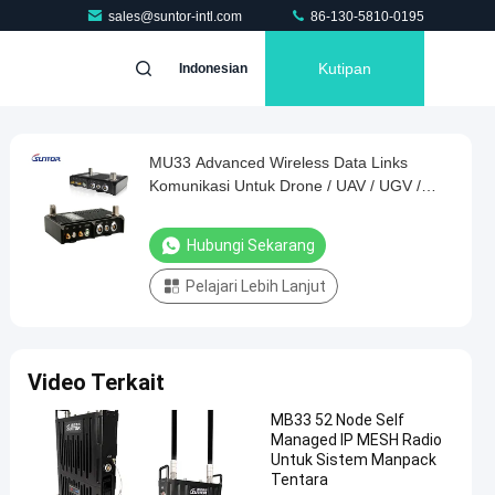
sales@suntor-intl.com
86-130-5810-0195
Kutipan
Indonesian
MU33 Advanced Wireless Data Links
Komunikasi Untuk Drone / UAV / UGV /
USV
Hubungi Sekarang
Pelajari Lebih Lanjut
Video Terkait
MB33 52 Node Self
Managed IP MESH Radio
Untuk Sistem Manpack
Tentara