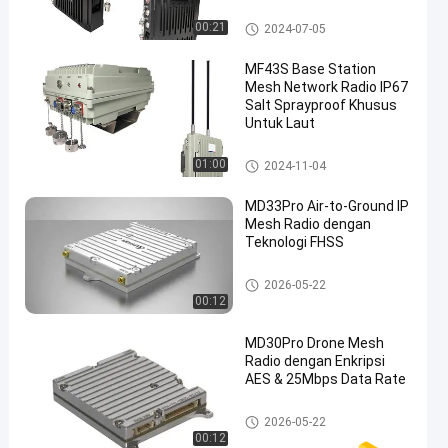
Jaringan IP Mesh
00:21
2024-07-05
MF43S Base Station
Mesh Network Radio IP67
Salt Sprayproof Khusus
Untuk Laut
Produk Jaringan Mesh Nirkabe
01:00
2024-11-04
l
MD33Pro Air-to-Ground IP
Mesh Radio dengan
Teknologi FHSS
Jaringan IP Mesh
2026-05-22
00:12
MD30Pro Drone Mesh
Radio dengan Enkripsi
AES & 25Mbps Data Rate
Jaringan IP Mesh
2026-05-22
00:12