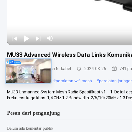
MU33 Advanced Wireless Data Links Komunika
Produk Jaringan Mesh Nirkabel
2024-03-26
741 p
#
modul jaringan mesh
#
peralatan wifi mesh
#
peralatan jaringa
MU33 Unmanned System Mesh Radio Spesifikasi-v1.... 1. Detail cepa
Frekuensi kerja khas: 1,4 GHz 1.2 Bandwidth: 2/5/10/20MHz 1.3 Daya
Pesan dari pengunjung
Belum ada komentar publik