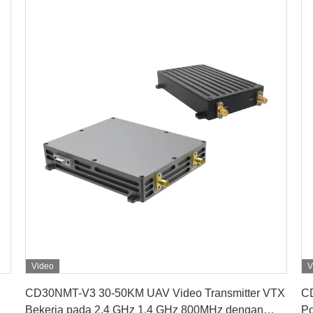
Video
V
Dapatkan Harga Terbaik
X
CD30NMT-V3 30-50KM UAV Video Transmitter VTX
CD
Bekerja pada 2,4 GHz 1,4 GHz 800MHz dengan
Po