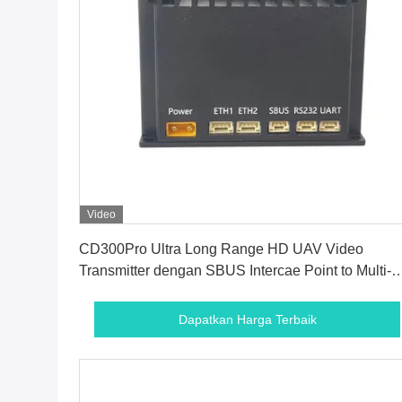
Video
Dapatkan Harga Terbaik
CD300Pro Ultra Long Range HD UAV Video
Transmitter dengan SBUS Intercae Point to Multi-
Point Network Solution untuk Drone
Dapatkan Harga Terbaik