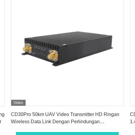
Video
Dapatkan Harga Terbaik
ng
CD30Pro 50km UAV Video Transmitter HD Ringan
C
r
Wireless Data Link Dengan Perlindungan
1.
Keamanan AES128