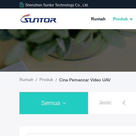
Shenzhen Suntor Technology Co., Ltd.
Rumah
Produk
Rumah
Produk
/
/
Cina Pemancar Video UAV
Semua
Jenis:
Tautan Data UAV
Jaringan IP Mesh
Pro