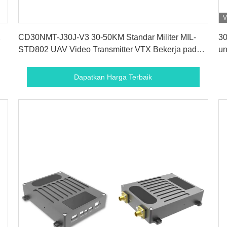
V
Dapatkan Harga Terbaik
X
CD30NMT-J30J-V3 30-50KM Standar Militer MIL-
3
STD802 UAV Video Transmitter VTX Bekerja pada
un
2.4GHz 1.4GHz 800MHz Untuk Drone
Dapatkan Harga Terbaik