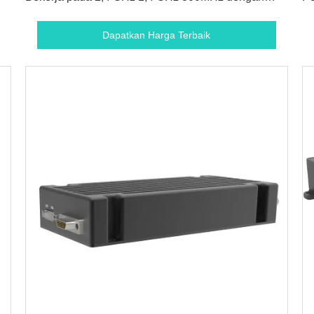
Serial Port RS232/TTL/SBUS untuk Drone
Dapatkan Harga Terbaik