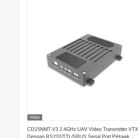
Video
Dapatkan Harga Terbaik
CD15NMT-V3 2.4GHz UAV Video Transmitter VT
Dengan RS232/TTL/SBUS Serial Port PiHawk