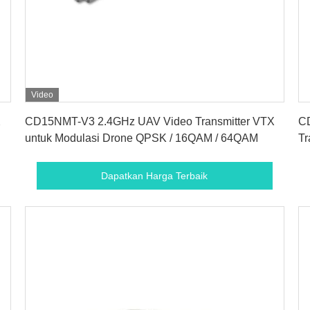
Video
Dapatkan Harga Terbaik
X
CD15NMT-V3 2.4GHz UAV Video Transmitter VTX
C
untuk Modulasi Drone QPSK / 16QAM / 64QAM
Tr
Dapatkan Harga Terbaik