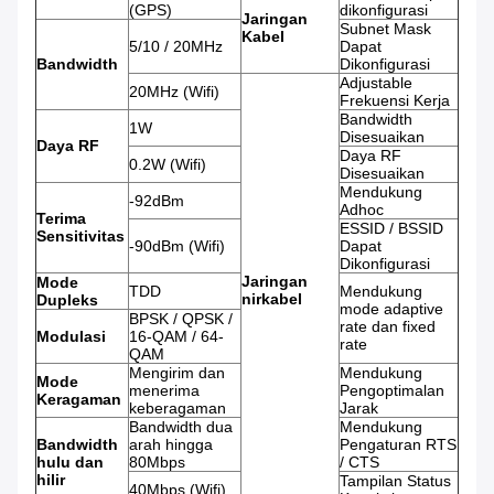
(GPS)
dikonfigurasi
Jaringan
Subnet Mask
Kabel
5/10 / 20MHz
Dapat
Bandwidth
Dikonfigurasi
Adjustable
20MHz (Wifi)
Frekuensi Kerja
Bandwidth
1W
Disesuaikan
Daya RF
Daya RF
0.2W (Wifi)
Disesuaikan
Mendukung
-92dBm
Adhoc
Terima
ESSID / BSSID
Sensitivitas
-90dBm (Wifi)
Dapat
Dikonfigurasi
Jaringan
Mode
TDD
Mendukung
nirkabel
Dupleks
mode adaptive
BPSK / QPSK /
rate dan fixed
Modulasi
16-QAM / 64-
rate
QAM
Mengirim dan
Mendukung
Mode
menerima
Pengoptimalan
Keragaman
keberagaman
Jarak
Bandwidth dua
Mendukung
Bandwidth
arah hingga
Pengaturan RTS
hulu dan
80Mbps
/ CTS
hilir
Tampilan Status
40Mbps (Wifi)