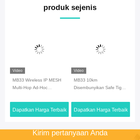
produk sejenis
Video
Video
Vi
MB33 Wireless IP MESH
MB33 10km
MB
km
Multi-Hop Ad-Hoc
Disembunyikan Safe Tight
Ra
f
Perlengkapan Jaringan
Backpack COFDM Digital
Ca
GPS/Wifi/4G
Wireless Video Audio
aik
Dapatkan Harga Terbaik
Dapatkan Harga Terbaik
Da
Transmitter dengan
Baterai
Kirim pertanyaan Anda