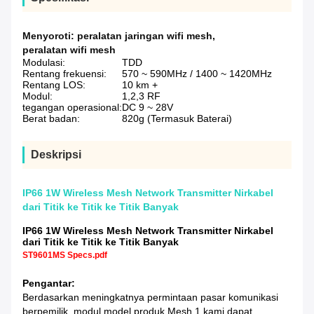
Menyoroti:
peralatan jaringan wifi mesh
,
peralatan wifi mesh
Modulasi:
TDD
Rentang frekuensi:
570 ~ 590MHz / 1400 ~ 1420MHz
Rentang LOS:
10 km +
Modul:
1,2,3 RF
tegangan operasional:
DC 9 ~ 28V
Berat badan:
820g (Termasuk Baterai)
Deskripsi
IP66 1W Wireless Mesh Network Transmitter Nirkabel
dari Titik ke Titik ke Titik Banyak
IP66 1W Wireless Mesh Network Transmitter Nirkabel
dari Titik ke Titik ke Titik Banyak
ST9601MS Specs.pdf
Pengantar:
Berdasarkan meningkatnya permintaan pasar komunikasi
berpemilik, modul model produk Mesh 1 kami dapat