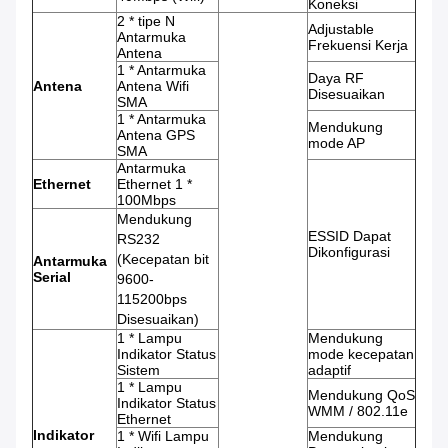
Koneksi
2 * tipe N
Adjustable
Antarmuka
Frekuensi Kerja
Antena
1 * Antarmuka
Daya RF
Antena
Antena Wifi
Disesuaikan
SMA
1 * Antarmuka
Mendukung
Antena GPS
mode AP
SMA
Antarmuka
Ethernet
Ethernet 1 *
100Mbps
Mendukung
ESSID Dapat
RS232
Dikonfigurasi
(Kecepatan bit
Antarmuka
Serial
9600-
115200bps
Disesuaikan)
1 * Lampu
Mendukung
Indikator Status
mode kecepatan
Sistem
adaptif
1 * Lampu
Mendukung QoS
Indikator Status
WMM / 802.11e
Ethernet
Indikator
1 * Wifi Lampu
Mendukung