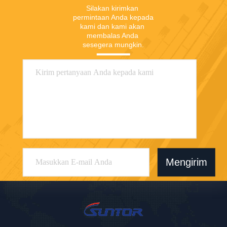
Silakan kirimkan 
permintaan Anda kepada 
kami dan kami akan 
membalas Anda 
sesegera mungkin.
Mengirim