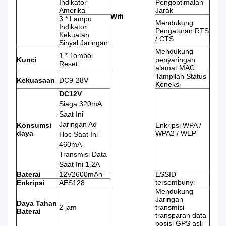
Indikator
Pengoptimalan
Amerika
Jarak
Wifi
3 * Lampu
Mendukung
Indikator
Pengaturan RTS
Kekuatan
/ CTS
Sinyal Jaringan
Mendukung
1 * Tombol
Kunci
penyaringan
Reset
alamat MAC
Tampilan Status
Kekuasaan
DC9-28V
Koneksi
DC12V
Siaga 320mA
Saat Ini
Jaringan Ad
Konsumsi
Enkripsi WPA /
daya
WPA2 / WEP
Hoc Saat Ini
460mA
Transmisi Data
Saat Ini 1.2A
Baterai
12V2600mAh
ESSID
tersembunyi
Enkripsi
AES128
Mendukung
Jaringan
Daya Tahan
2 jam
transmisi
Baterai
transparan data
posisi GPS asli