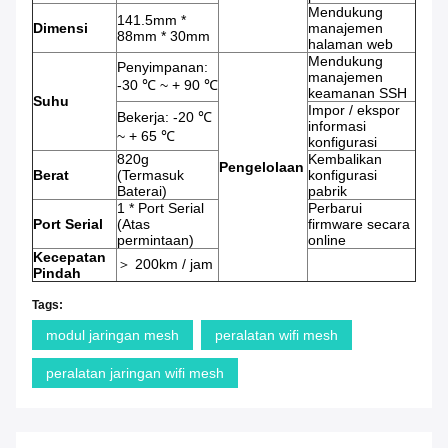
Mendukung
141.5mm *
Dimensi
manajemen
88mm * 30mm
halaman web
Mendukung
Penyimpanan:
manajemen
-30 ℃ ~ + 90 ℃
keamanan SSH
Suhu
Impor / ekspor
Bekerja: -20 ℃
informasi
~ + 65 ℃
konfigurasi
820g
Kembalikan
Pengelolaan
Berat
(Termasuk
konfigurasi
Baterai)
pabrik
1 * Port Serial
Perbarui
Port Serial
(Atas
firmware secara
permintaan)
online
Kecepatan
＞ 200km / jam
Pindah
Tags:
modul jaringan mesh
peralatan wifi mesh
peralatan jaringan wifi mesh