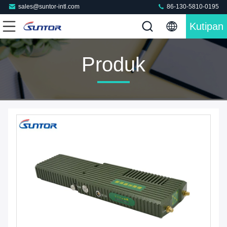
sales@suntor-intl.com
86-130-5810-0195
Kutipan
Produk