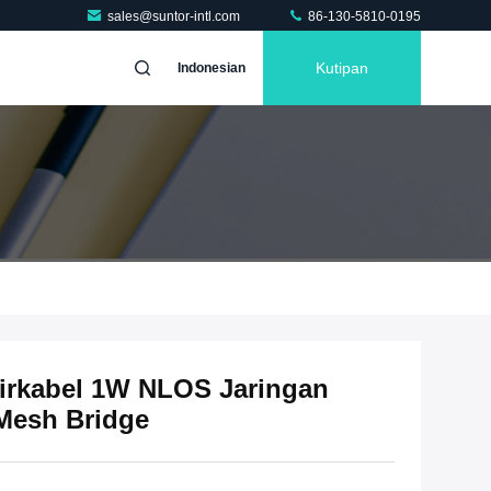
sales@suntor-intl.com
86-130-5810-0195
Kutipan
Indonesian
irkabel 1W NLOS Jaringan
 Mesh Bridge