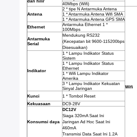
dan hilir
40Mbps (Wifi)
2 * tipe N Antarmuka Antena
Antena
1 * Antarmuka Antena Wifi SMA
1 * Antarmuka Antena GPS SMA
Antarmuka Ethernet 1 *
Ethernet
100Mbps
Mendukung RS232
Antarmuka
(Kecepatan bit 9600-115200bps
Serial
Disesuaikan)
1 * Lampu Indikator Status
Sistem
1 * Lampu Indikator Status
Ethernet
Indikator
1 * Wifi Lampu Indikator
Amerika
3 * Lampu Indikator Kekuatan
Wifi
Sinyal Jaringan
Kunci
1 * Tombol Reset
Kekuasaan
DC9-28V
DC12V
Siaga 320mA Saat Ini
Konsumsi daya
Jaringan Ad Hoc Saat Ini
460mA
Transmisi Data Saat Ini 1.2A