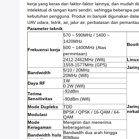
kerja yang keras dan faktor-faktor lainnya, dan mudah d
intelektual di tangan kami sendiri, sehingga beberapa p
kebutuhan pengguna. Produk ini banyak digunakan dala
UAV udara, listrik, air, jalur air, perbatasan dan pemanta
Parameter teknik
570 ~ 590MHz / 1400 ~
1420MHz
Bootl
500 ~ 1400MHz (Atas
Frekuensi kerja
permintaan)
2412-2462MHz (Wifi)
Linux
1559-1577MHz (GPS)
Jarin
5/10 / 20MHz
Bandwidth
20MHz (Wifi)
1W
Daya RF
0.2W (Wifi)
-92dBm
Terima
Sensitivitas
-90dBm (Wifi)
Jarin
Mode Dupleks
TDD
nirka
BPSK / QPSK / 16-QAM / 64-
Modulasi
QAM
Mode
Mengirim dan menerima
Keragaman
keberagaman
Bandwidth dua arah hingga
Bandwidth hulu
80Mbps