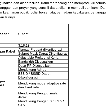
igunakan dan dioperasikan.
Kami merancang dan memproduksi semua pr
elanggan dan proyek yang sensitif dapat dijamin membeli dari kami.
Dan
m keamanan publik, polisi bersenjata, pemadam kebakaran, penanggul
uan lainnya.
oader
U-boot
3.18.19
Alamat IP dapat dikonfigurasi
gan Kabel
Subnet Mask Dapat Dikonfigurasi
Adjustable Frekuensi Kerja
Bandwidth Disesuaikan
Daya RF Disesuaikan
Mendukung Adhoc
ESSID / BSSID Dapat
Dikonfigurasi
gan
Mendukung mode adaptive rate
bel
dan fixed rate
Mendukung Pengoptimalan
Jarak
Mendukung Pengaturan RTS /
CTS