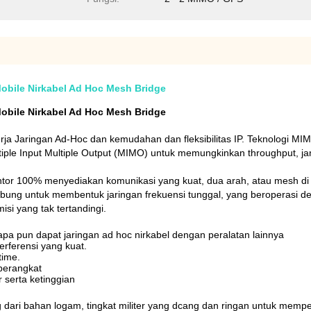
obile Nirkabel Ad Hoc Mesh Bridge
obile Nirkabel Ad Hoc Mesh Bridge
ja Jaringan Ad-Hoc dan kemudahan dan fleksibilitas IP.
Teknologi MIM
iple Input Multiple Output (MIMO) untuk memungkinkan throughput, jang
 Suntor 100% menyediakan komunikasi yang kuat, dua arah, atau mesh di
bung untuk membentuk jaringan frekuensi tunggal, yang beroperasi den
si yang tak tertandingi.
apa pun dapat jaringan ad hoc nirkabel dengan peralatan lainnya
erferensi yang kuat.
time.
 perangkat
r serta ketinggian
g dari bahan logam, tingkat militer yang dcang dan ringan untuk me