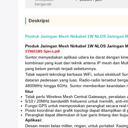
bergerak:
Deskripsi
Produk Jaringan Mesh Nirkabel 1W NLOS Jaringan M
Produk Jaringan Mesh Nirkabel 1W NLOS Jaringan M
ST9601MS Specs.pdf
Suntor menyediakan aplikasi udara ke darat dengan kiner
kombinasi yang kuat dari teknik antena IP mesh dan Mult
yang belum pernah terjadi sebelumnya.
Tidak seperti teknologi berbasis WiFi, solusi eksklusif
dataran pedesaan yang luas.
Radio-radio tersebut berga
4800MHz hingga 6GHz.
Suntor memberikan keandalan mi
fitur
Tidak perlu Wireless Mesh Central Gateways, peralatan 
5/10 / 20MHz bandwidth frekuensi untuk memilih, anti-int
Fungsi GPS untuk memposisikan perangkat secara real-
Posisi koordinat dan grafik topologi dapat ditampilkan di
Perangkat dapat ditemukan di luar garis lintang dan buju
Aplikasi:
Desain mesin kelas militer, ringan, untuk portabel.
Kasin