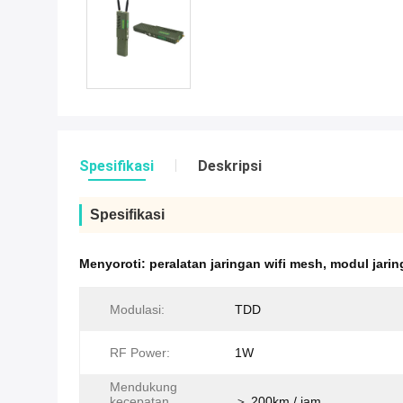
Spesifikasi
Deskripsi
Spesifikasi
Menyoroti:
peralatan jaringan wifi mesh
,
modul jari
Modulasi:
TDD
RF Power:
1W
Mendukung
kecepatan
＞ 200km / jam