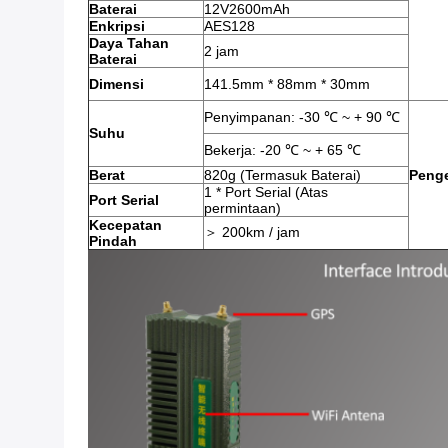
Baterai
12V2600mAh
Enkripsi
AES128
Daya Tahan
2 jam
Baterai
Dimensi
141.5mm * 88mm * 30mm
Penyimpanan: -30 ℃ ~ + 90 ℃
Suhu
Bekerja: -20 ℃ ~ + 65 ℃
Berat
820g (Termasuk Baterai)
Penge
1 * Port Serial (Atas
Port Serial
permintaan)
Kecepatan
＞ 200km / jam
Pindah