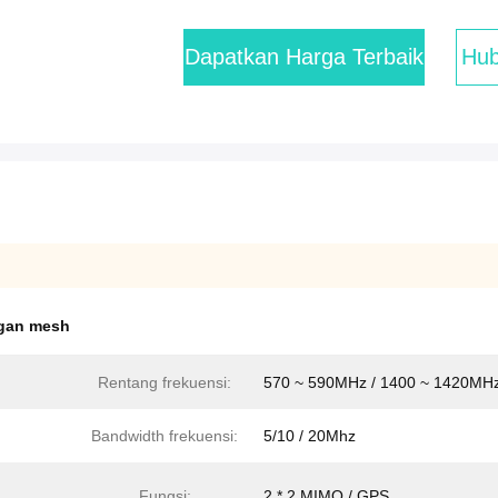
Dapatkan Harga Terbaik
Hub
ngan mesh
Rentang frekuensi:
570 ~ 590MHz / 1400 ~ 1420MH
Bandwidth frekuensi:
5/10 / 20Mhz
Fungsi:
2 * 2 MIMO / GPS