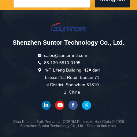
Shenzhen Suntor Technology Co., Ltd.
sales@suntor-intl.com
86-130-5810-0195
4/F, Lifeng Building, 42# dari
Liuxian 1st Road, Bao'an 71
st District, Shenzhen 51810
1, China
Cina Kualitas Baik Pemancar COFDM Pemasok. Hak Cipta © 2026
Shenzhen Suntor Technology Co., Ltd. . Seluruh hak cipta.