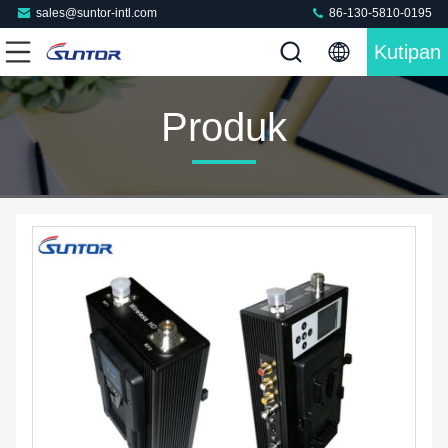
sales@suntor-intl.com
86-130-5810-0195
Kutipan
Produk