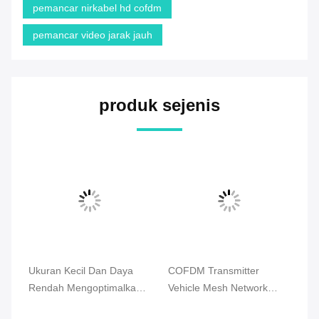
pemancar nirkabel hd cofdm
pemancar video jarak jauh
produk sejenis
Ukuran Kecil Dan Daya
COFDM Transmitter
Pl
Rendah Mengoptimalkan
Vehicle Mesh Network
Po
Drone Mesh Radio
Radio, 2U Rack Mount,
Au