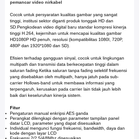
pemancar video nirkabel
Cocok untuk persyaratan kualitas gambar yang sangat
tinggi, institusi sektor diganti produk tonggak HD dan
SD.Pengkodean video digital baru standar kompresi kinerja
tinggi H.264, kejernihan untuk mencapai kualitas gambar
HD1080P HD penuh, resolusi (kompatibilitas 1080I, 720P,
480P dan 1920*1080 dan SD).
Efisien terhadap gangguan sinyal, cocok untuk lingkungan
multipath dan transmisi data berkecepatan tinggi dalam
saluran fading.Ketika saluran tanpa fading selektif frekuensi
yang disebabkan oleh multipath, hanya jatuh pada sub-
carrier Hollows-band untuk membawa informasi yang
terpengaruh, kerusakan pada carrier lain tidak jauh lebih
baik dari keseluruhan kinerja sistem.
Fitur
Pengaturan manual enkripsi AES ganda
Perangkat dilengkapi dengan parameter tampilan panel
datar LCD, parameter yang dapat disesuaikan
Individual mengunci fungsi frekuensi, bandwidth, daya dan
kode dengan layar LCD
Frekuensi 2/2.5/4/8Mhz disesuaikan