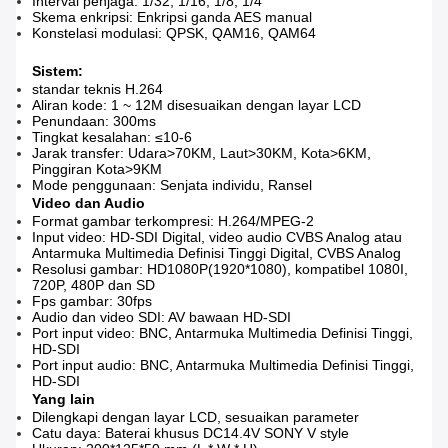
Interval penjaga: 1/32, 1/16, 1/8, 1/4
Skema enkripsi: Enkripsi ganda AES manual
Konstelasi modulasi: QPSK, QAM16, QAM64
Sistem:
standar teknis H.264
Aliran kode: 1 ~ 12M disesuaikan dengan layar LCD
Penundaan: 300ms
Tingkat kesalahan: ≤10-6
Jarak transfer: Udara>70KM, Laut>30KM, Kota>6KM,
Pinggiran Kota>9KM
Mode penggunaan: Senjata individu, Ransel
Video dan Audio
Format gambar terkompresi: H.264/MPEG-2
Input video: HD-SDI Digital, video audio CVBS Analog atau
Antarmuka Multimedia Definisi Tinggi Digital, CVBS Analog
Resolusi gambar: HD1080P(1920*1080), kompatibel 1080I,
720P, 480P dan SD
Fps gambar: 30fps
Audio dan video SDI: AV bawaan HD-SDI
Port input video: BNC, Antarmuka Multimedia Definisi Tinggi,
HD-SDI
Port input audio: BNC, Antarmuka Multimedia Definisi Tinggi,
HD-SDI
Yang lain
Dilengkapi dengan layar LCD, sesuaikan parameter
Catu daya: Baterai khusus DC14.4V SONY V style