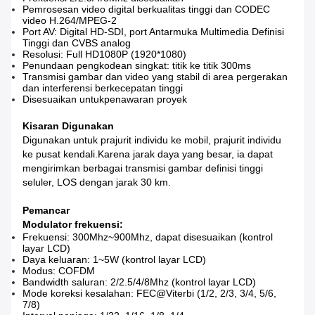
Pemrosesan video digital berkualitas tinggi dan CODEC
video H.264/MPEG-2
Port AV: Digital HD-SDI, port Antarmuka Multimedia Definisi
Tinggi dan CVBS analog
Resolusi: Full HD1080P (1920*1080)
Penundaan pengkodean singkat: titik ke titik 300ms
Transmisi gambar dan video yang stabil di area pergerakan
dan interferensi berkecepatan tinggi
Disesuaikan untuk
penawaran proyek
Kisaran Digunakan
Digunakan untuk prajurit individu ke mobil, prajurit individu
ke pusat kendali.Karena jarak daya yang besar, ia dapat
mengirimkan berbagai transmisi gambar definisi tinggi
seluler, LOS dengan jarak 30 km.
Pemancar
Modulator frekuensi
:
Frekuensi: 300Mhz~900Mhz, dapat disesuaikan (kontrol
layar LCD)
Daya keluaran: 1~5W (kontrol layar LCD)
Modus: COFDM
Bandwidth saluran: 2/2.5/4/8Mhz (kontrol layar LCD)
Mode koreksi kesalahan: FEC@Viterbi (1/2, 2/3, 3/4, 5/6,
7/8)