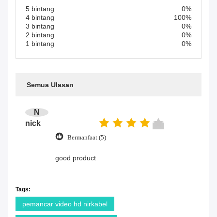
5 bintang
0%
4 bintang
100%
3 bintang
0%
2 bintang
0%
1 bintang
0%
Semua Ulasan
N
nick
Bermanfaat (5)
good product
Tags:
pemancar video hd nirkabel