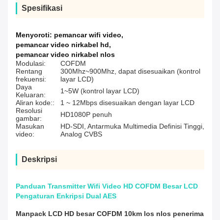
Spesifikasi
Menyoroti:
pemancar wifi video
,
pemancar video nirkabel hd
,
pemancar video nirkabel nlos
Modulasi:
COFDM
Rentang
300Mhz~900Mhz, dapat disesuaikan (kontrol
frekuensi:
layar LCD)
Daya
1~5W (kontrol layar LCD)
Keluaran:
Aliran kode::
1 ~ 12Mbps disesuaikan dengan layar LCD
Resolusi
HD1080P penuh
gambar:
Masukan
HD-SDI, Antarmuka Multimedia Definisi Tinggi,
video:
Analog CVBS
Deskripsi
Panduan Transmitter Wifi Video HD COFDM Besar LCD
Pengaturan Enkripsi Dual AES
Manpack LCD HD besar COFDM 10km los nlos penerima