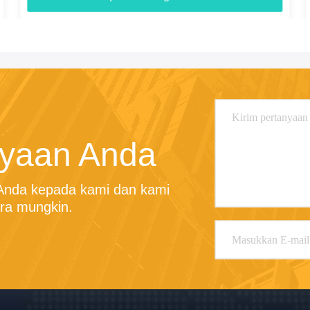
nyaan Anda
 Anda kepada kami dan kami 
ra mungkin.