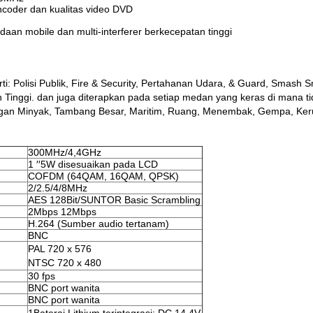
encoder dan kualitas video DVD
aan mobile dan multi-interferer berkecepatan tinggi
rti: Polisi Publik, Fire & Security, Pertahanan Udara, & Guard, Smash
ggi. dan juga diterapkan pada setiap medan yang keras di mana tidak
gan Minyak, Tambang Besar, Maritim, Ruang, Menembak, Gempa, Keru
300MHz/4,4GHz
1 ′′5W disesuaikan pada LCD
COFDM (64QAM, 16QAM, QPSK)
2/2.5/4/8MHz
AES 128Bit/SUNTOR Basic Scrambling
2Mbps 12Mbps
H.264 (Sumber audio tertanam)
BNC
PAL 720 x 576
NTSC 720 x 480
30 fps
BNC port wanita
BNC port wanita