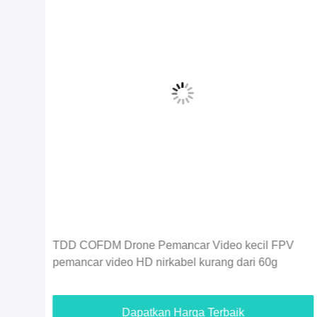
V
Ekonomi 2,4G 5km 720P UAV Drone Pemancar
Video HDMI Video & Duplex Data Link
Dapatkan Harga Terbaik