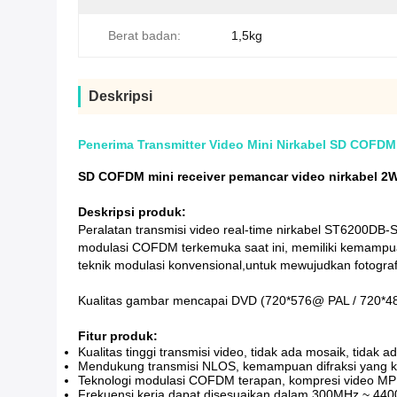
Berat badan:
1,5kg
Deskripsi
Penerima Transmitter Video Mini Nirkabel SD COFDM
SD COFDM mini receiver pemancar video nirkabel 2
Deskripsi produk:
Peralatan transmisi video real-time nirkabel ST6200DB-S
modulasi COFDM terkemuka saat ini, memiliki kemampuan
teknik modulasi konvensional,untuk mewujudkan fotografi
Kualitas gambar mencapai DVD (720*576@ PAL / 720*480
Fitur produk:
Kualitas tinggi transmisi video, tidak ada mosaik, tida
Mendukung transmisi NLOS, kemampuan difraksi yang k
Teknologi modulasi COFDM terapan, kompresi video M
Frekuensi kerja dapat disesuaikan dalam 300MHz ~ 44