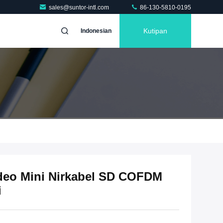
sales@suntor-intl.com
86-130-5810-0195
Kutipan
Indonesian
ideo Mini Nirkabel SD COFDM
i