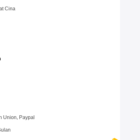
at Cina
n
n Union, Paypal
Bulan