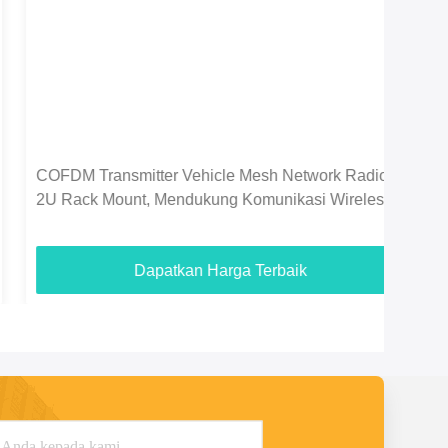
COFDM Transmitter Vehicle Mesh Network Radio,
Pla
2U Rack Mount, Mendukung Komunikasi Wireless
dan
Tanpa Gateway Pusat
Dapatkan Harga Terbaik