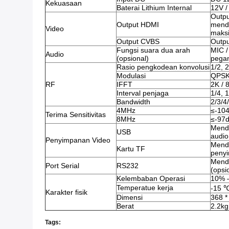
Kekuasaan
Baterai Lithium Internal
12V /
Outpu
Output HDMI
mendu
Video
maks
Output CVBS
Outp
Fungsi suara dua arah
MIC 
Audio
(opsional)
pega
Rasio pengkodean konvolusi
1/2, 2
Modulasi
QPSK
RF
IFFT
2K / 
Interval penjaga
1/4, 1
Bandwidth
2/3/4
4MHz
≤-10
Terima Sensitivitas
8MHz
≤-97
Mend
USB
audio
Penyimpanan Video
Mend
Kartu TF
penyi
Mendu
Port Serial
RS232
(opsi
Kelembaban Operasi
10%
Temperatue kerja
-15 
Karakter fisik
Dimensi
368 *
Berat
2.2kg
Tags: