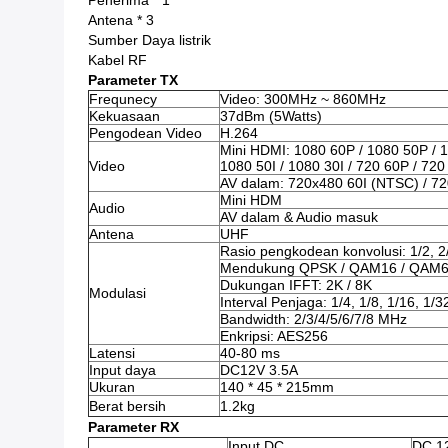
Penerima * 1
Antena * 3
Sumber Daya listrik
Kabel RF
Parameter TX
Frequnecy
Video: 300MHz ~ 860MHz
Kekuasaan
37dBm (5Watts)
Pengodean Video
H.264
Mini HDMI: 1080 60P / 1080 50P / 1
Video
1080 50I / 1080 30I / 720 60P / 720
AV dalam: 720x480 60I (NTSC) / 720
Mini HDM
Audio
AV dalam & Audio masuk
Antena
UHF
Rasio pengkodean konvolusi: 1/2, 2/3
Mendukung QPSK / QAM16 / QAM
Dukungan IFFT: 2K / 8K
Modulasi
Interval Penjaga: 1/4, 1/8, 1/16, 1/3
Bandwidth: 2/3/4/5/6/7/8 MHz
Enkripsi: AES256
Latensi
40-80 ms
Input daya
DC12V 3.5A
Ukuran
140 * 45 * 215mm
Berat bersih
1.2kg
Parameter RX
Input DC
DC 12