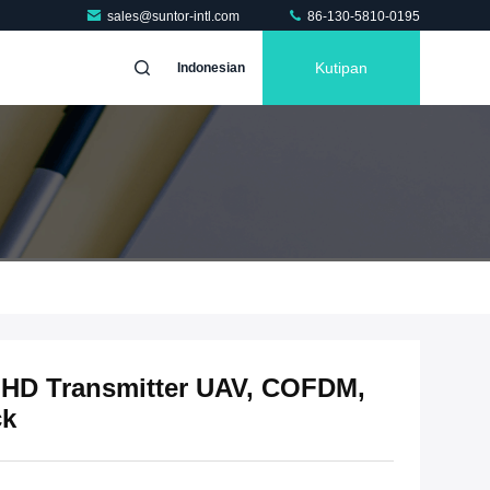
sales@suntor-intl.com
86-130-5810-0195
Kutipan
Indonesian
l HD Transmitter UAV, COFDM,
ck