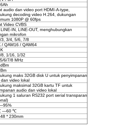
 6Ah
t audio dan video port HDMI-A-type,
kung decoding video H.264, dukungan
imum 1080P @ 60fps
ut Video CVBS
/ LINE-IN, LINE-OUT, menghubungkan
ngan mikrofon
/3, 3/4, 5/6, 7/8
 / QAM16 / QAM64
8K
/8, 1/16, 1/32
/5/6/7/8 MHz
4dBm
dBm
ukung maks 32GB disk U untuk penyimpanan
 dan video lokal
ukung maksimal 32GB kartu TF untuk
mpanan audio dan video lokal
kung 1 saluran RS232 port serial transparan
onal)
 —95%
℃ —60 ℃
 48 * 230mm