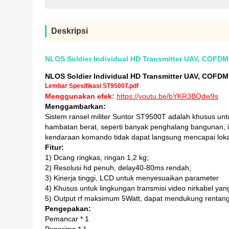
Deskripsi
NLOS Soldier Individual HD Transmitter UAV, COFDM,
NLOS Soldier Individual HD Transmitter UAV, COFDM,
Lembar Spesifikasi ST9500T.pdf
Menggunakan efek:
https://youtu.be/bYKR3BQdw9s
Menggambarkan:
Sistem ransel militer Suntor ST9500T adalah khusus unt
hambatan berat, seperti banyak penghalang bangunan, i
kendaraan komando tidak dapat langsung mencapai lokasi
Fitur:
1) Dcang ringkas, ringan 1,2 kg;
2) Resolusi hd penuh, delay40-80ms rendah;
3) Kinerja tinggi, LCD untuk menyesuaikan parameter
4) Khusus untuk lingkungan transmisi video nirkabel y
5) Output rf maksimum 5Watt, dapat mendukung rentang
Pengepakan:
Pemancar * 1