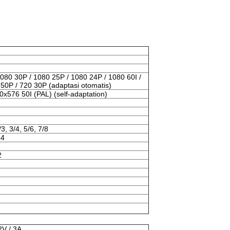
080 30P / 1080 25P / 1080 24P / 1080 60I /
 50P / 720 30P (adaptasi otomatis)
x576 50I (PAL) (self-adaptation)
, 3/4, 5/6, 7/8
64
2
V / 3A