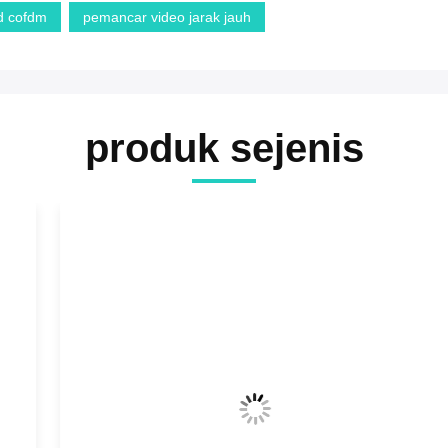
d cofdm
pemancar video jarak jauh
produk sejenis