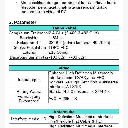
Mencocokkan dengan perangkat lunak TPlayer kami
(decoder perangkat lunak latensi rendah) untuk
menampilkan video di PC
3. Parameter
Tanpa kabel
Jangkauan Frekuensi
2.4 GHz (2.400-2.482 GHz)
Bandwidth
1-8Mhz
Kekuatan RF
33dBm (udara ke tanah 40-70km)
Deteksi Kesalahan
LDPC FEC
Latensi
≤15-30ms
Dapatkan Sensitivitas
-100 dBm ~ -90 dBm
Video
Onboard High Definition Multimedia
Interface mini TX/RX atau FFC
Input/output
Konversi ke High Definition Multimedia
Interface-A TX/RX
Ruang Warna
Standar 4:2:0 opsional: 4:22/4:4:4
Format yang
AVC, H.265, TS
Dikompresi
Antarmuka
High Definition Multimedia Interface
Interface media HD
mini/Flexible Flat Cable (FFC)
High Definition Multimedia Interface