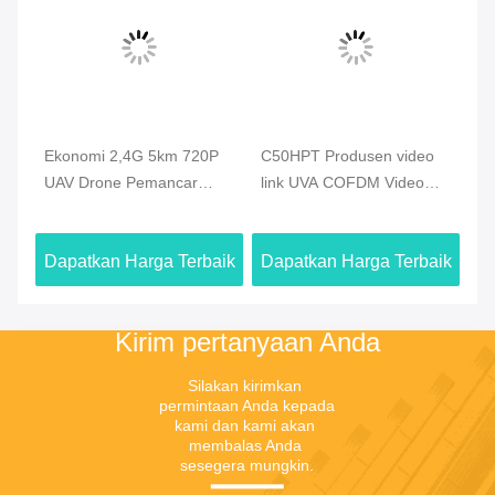
Ekonomi 2,4G 5km 720P
C50HPT Produsen video
C
PV
UAV Drone Pemancar
link UVA COFDM Video
Wi
Video HDMI Video &
Transmitter data & sistem
Tr
Duplex Data Link
transmisi video
Un
aik
Dapatkan Harga Terbaik
Dapatkan Harga Terbaik
Da
Tr
Kirim pertanyaan Anda
Silakan kirimkan 
permintaan Anda kepada 
kami dan kami akan 
membalas Anda 
sesegera mungkin.