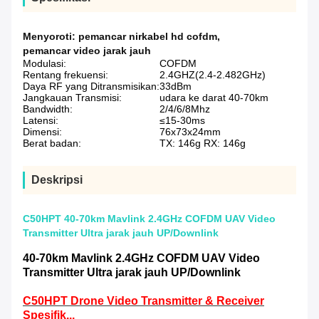
Menyoroti:
pemancar nirkabel hd cofdm
,
pemancar video jarak jauh
Modulasi:
COFDM
Rentang frekuensi:
2.4GHZ(2.4-2.482GHz)
Daya RF yang Ditransmisikan:
33dBm
Jangkauan Transmisi:
udara ke darat 40-70km
Bandwidth:
2/4/6/8Mhz
Latensi:
≤15-30ms
Dimensi:
76x73x24mm
Berat badan:
TX: 146g RX: 146g
Deskripsi
C50HPT 40-70km Mavlink 2.4GHz COFDM UAV Video
Transmitter Ultra jarak jauh UP/Downlink
40-70km Mavlink 2.4GHz COFDM UAV Video
Transmitter Ultra jarak jauh UP/Downlink
C50HPT Drone Video Transmitter & Receiver
Spesifik...