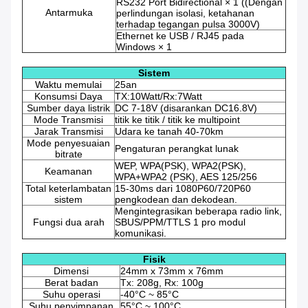
RS232 Port Bidirectional × 1 ((Dengan
Antarmuka
perlindungan isolasi, ketahanan
terhadap tegangan pulsa 3000V)
Ethernet ke USB / RJ45 pada
Windows × 1
Sistem
Waktu memulai
25an
Konsumsi Daya
TX:10Watt/Rx:7Watt
Sumber daya listrik
DC 7-18V (disarankan DC16.8V)
Mode Transmisi
titik ke titik / titik ke multipoint
Jarak Transmisi
Udara ke tanah 40-70km
Mode penyesuaian
Pengaturan perangkat lunak
bitrate
WEP, WPA(PSK), WPA2(PSK),
Keamanan
WPA+WPA2 (PSK), AES 125/256
Total keterlambatan
15-30ms dari 1080P60/720P60
sistem
pengkodean dan dekodean.
Mengintegrasikan beberapa radio link,
Fungsi dua arah
SBUS/PPM/TTLS 1 pro modul
komunikasi.
Fisik
Dimensi
24mm x 73mm x 76mm
Berat badan
Tx: 208g, Rx: 100g
Suhu operasi
-40°C ~ 85°C
Suhu penyimpanan
55°C ~ 100°C