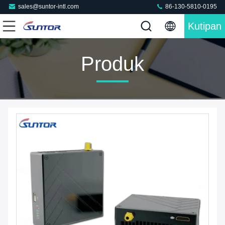
sales@suntor-intl.com
86-130-5810-0195
Kutipan
Produk