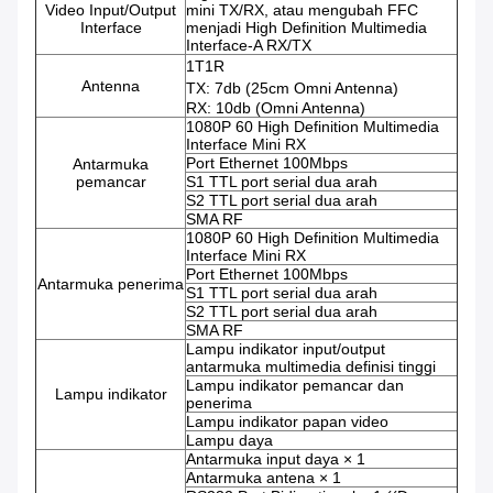
Video Input/Output
mini TX/RX, atau mengubah FFC
Interface
menjadi High Definition Multimedia
Interface-A RX/TX
1T1R
Antenna
TX: 7db (25cm Omni Antenna)
RX: 10db (Omni Antenna)
1080P 60 High Definition Multimedia
Interface Mini RX
Port Ethernet 100Mbps
Antarmuka
pemancar
S1 TTL port serial dua arah
S2 TTL port serial dua arah
SMA RF
1080P 60 High Definition Multimedia
Interface Mini RX
Port Ethernet 100Mbps
Antarmuka penerima
S1 TTL port serial dua arah
S2 TTL port serial dua arah
SMA RF
Lampu indikator input/output
antarmuka multimedia definisi tinggi
Lampu indikator pemancar dan
Lampu indikator
penerima
Lampu indikator papan video
Lampu daya
Antarmuka input daya × 1
Antarmuka antena × 1