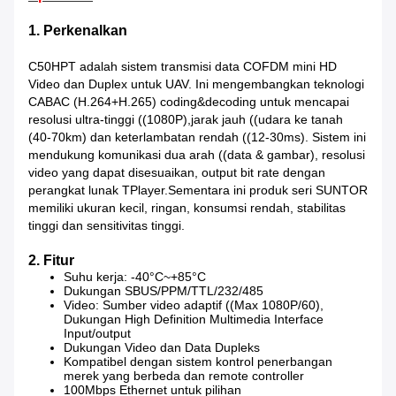
1. Perkenalkan
C50HPT adalah sistem transmisi data COFDM mini HD
Video dan Duplex untuk UAV. Ini mengembangkan teknologi
CABAC (H.264+H.265) coding&decoding untuk mencapai
resolusi ultra-tinggi ((1080P),jarak jauh ((udara ke tanah
(40-70km) dan keterlambatan rendah ((12-30ms). Sistem ini
mendukung komunikasi dua arah ((data & gambar), resolusi
video yang dapat disesuaikan, output bit rate dengan
perangkat lunak TPlayer.Sementara ini produk seri SUNTOR
memiliki ukuran kecil, ringan, konsumsi rendah, stabilitas
tinggi dan sensitivitas tinggi.
2. Fitur
Suhu kerja: -40°C~+85°C
Dukungan SBUS/PPM/TTL/232/485
Video: Sumber video adaptif ((Max 1080P/60),
Dukungan High Definition Multimedia Interface
Input/output
Dukungan Video dan Data Dupleks
Kompatibel dengan sistem kontrol penerbangan
merek yang berbeda dan remote controller
100Mbps Ethernet untuk pilihan