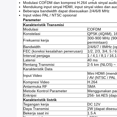
Modulasi COFDM dan kompresi H.264 untuk sinyal audio d
Mendukung input sinyal HDMI, input sinyal video dan a
Beberapa bandwidth dapat disesuaikan 2/4/6/8 MHz
Input video PAL / NTSC opsional
Parameter
Karakteristik Transmisi
Modulasi
COFDM
Konstelasi
QPSK (4QAM), 
300-900 MHz (90
Frekuensi kerja
permintaan)
Bandwidth
2/4/6/7 / 8MHz (o
FEC (koreksi kesalahan penerusan)
1/2, 2/3, 3/4, 5 / 6
Interval penjaga
1 / 4,1 / 8,1 / 16,1
Latensi
40 ms
Rentang Transmisi
2-5 km (NLOS) ~
Karakteristik Data
Mini HDMI (menduk
Input Video
/ AV (NTSC / PAL .
Kompresi Video
H.264
Antarmuka RF
SMA
Metode Kontrol Parameter
Menggunakan pane
Enkripsi
256- bit AES (da
Karakteristik listrik
Tegangan kerja
DC 12V
Daya Transmisi
2W (dapat disesu
Bekerja saat ini
1.5 A