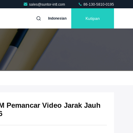
sales@suntor-intl.com
86-130-5810-0195
Kutipan
Indonesian
 Pemancar Video Jarak Jauh
6