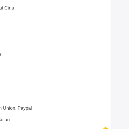
at Cina
n
n Union, Paypal
Bulan