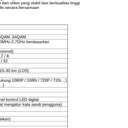
an video yang stabil dan berkualitas tinggi
udio secara bersamaan
16QAM, 64QAM
0MHz-2,7GHz berdasarkan
psional)
,7 / 8
 / 32
 15-30 km (LOS)
ung 1080P / 1080i / 720P / 720i ...)
..)
l kontrol LED digital
pat mengatur kata sandi pengguna)
aikan)