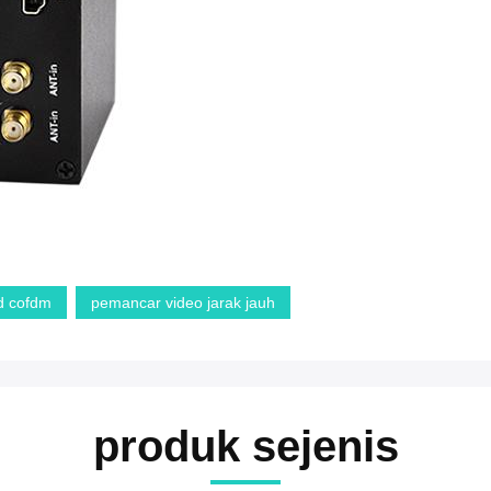
d cofdm
pemancar video jarak jauh
produk sejenis