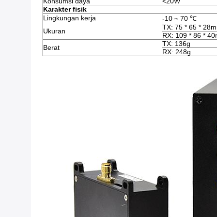
Konsumsi daya
<20W
Karakter fisik
Lingkungan kerja
-10 ~ 70 ℃
TX: 75 * 65 * 28
Ukuran
RX: 109 * 86 * 4
TX: 136g
Berat
RX: 248g